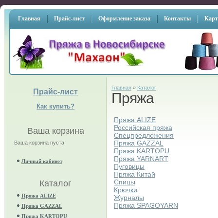
Главная
Прайс-лист
Оформление заказа
Контакты
Карт
Главная
»
Каталог
Прайс-лист
Пряжа
Как купить?
Пряжа ALIZE
Российская пряжа
Ваша корзина
Спецпредложения
Пряжа GAZZAL
Ваша корзина пуста
Пряжа KARTOPU
Пряжа YARNART
Личный кабинет
Пуговицы
Пряжа Китай
Спицы
Каталог
Крючки
Пряжа ALIZE
Журналы
Пряжа SPAGOYARN
Пряжа GAZZAL
Пряжа KARTOPU