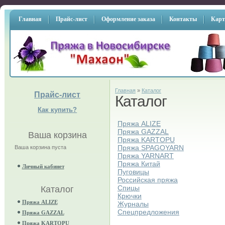
Главная
Прайс-лист
Оформление заказа
Контакты
Карт
Главная
»
Каталог
Прайс-лист
Каталог
Как купить?
Пряжа ALIZE
Пряжа GAZZAL
Ваша корзина
Пряжа KARTOPU
Пряжа SPAGOYARN
Ваша корзина пуста
Пряжа YARNART
Пряжа Китай
Личный кабинет
Пуговицы
Российская пряжа
Спицы
Каталог
Крючки
Пряжа ALIZE
Журналы
Спецпредложения
Пряжа GAZZAL
Пряжа KARTOPU