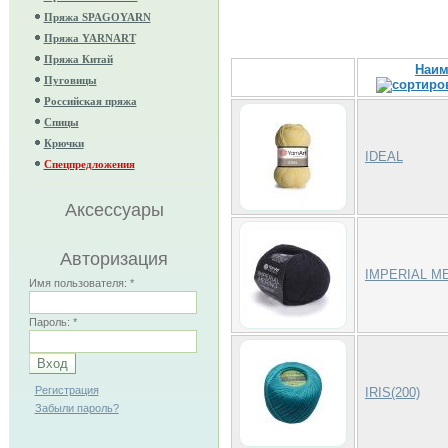
Пряжа SPAGOYARN
Пряжа YARNART
Пряжа Китай
Наим
Пуговицы
Российская пряжа
Спицы
Крючки
IDEAL
Спецпредложения
Аксессуары
Авторизация
IMPERIAL M
Имя пользователя:
*
Пароль:
*
Регистрация
IRIS(200)
Забыли пароль?