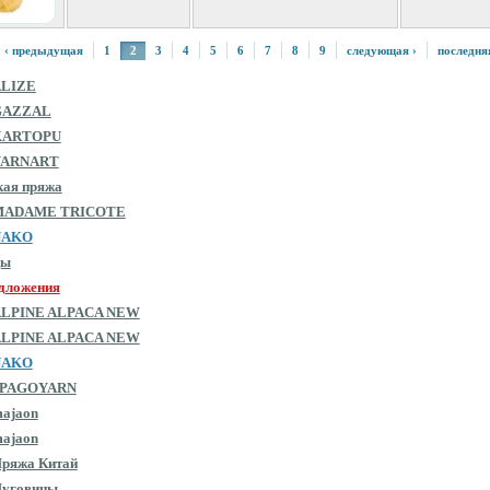
‹ предыдущая
1
2
3
4
5
6
7
8
9
следующая ›
последня
ALIZE
GAZZAL
KARTOPU
YARNART
кая пряжа
MADAME TRICOTE
NAKO
цы
дложения
ALPINE ALPACA NEW
ALPINE ALPACA NEW
NAKO
SPAGOYARN
ajaon
ajaon
ряжа Китай
Пуговицы