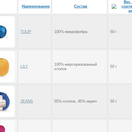
Вес
Наименование
Состав
TULIP
100%-микрофибра
50 г
100%-мерсеризованный
LILY
50 г
хлопок
JEANS
55%-хлопок, 45%-акрил
50 г