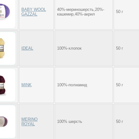
BABY WOOL
40%-мериношерсть,20%-
50 г
GAZZAL
кашемир,40%-акрил
IDEAL
100%-хлопок
50 г
MINK
100%-полиамид
50 г
MERINO
100% шерсть
50 г
ROYAL