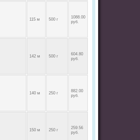
1088.00
115 м
500 г
руб.
604.80
142 м
500 г
руб.
882.00
140 м
250 г
руб.
259.56
150 м
250 г
руб.