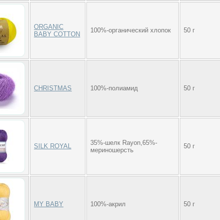
ORGANIC
100%-органический хлопок
50 г
BABY COTTON
CHRISTMAS
100%-полиамид
50 г
35%-шелк Rayon,65%-
SILK ROYAL
50 г
мериношерсть
MY BABY
100%-акрил
50 г