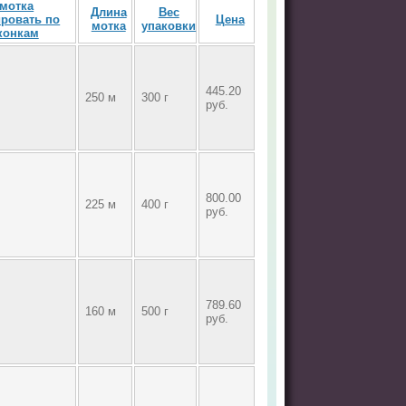
 мотка
Длина
Вес
Цена
мотка
упаковки
445.20
250 м
300 г
руб.
800.00
225 м
400 г
руб.
789.60
160 м
500 г
руб.