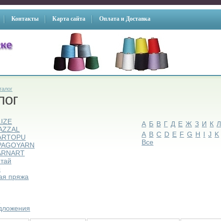
Контакты
Карта сайта
Оплата и Доставка
талог
лог
LIZE
А
Б
В
Г
Д
Е
Ж
З
И
К
AZZAL
A
B
C
D
E
F
G
H
I
J
K
ARTOPU
Все
PAGOYARN
ARNART
итай
ы
ая пряжа
ы
дложения