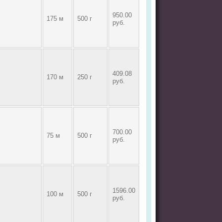
950.00
175 м
500 г
руб.
409.08
170 м
250 г
руб.
700.00
75 м
500 г
руб.
1596.00
100 м
500 г
руб.