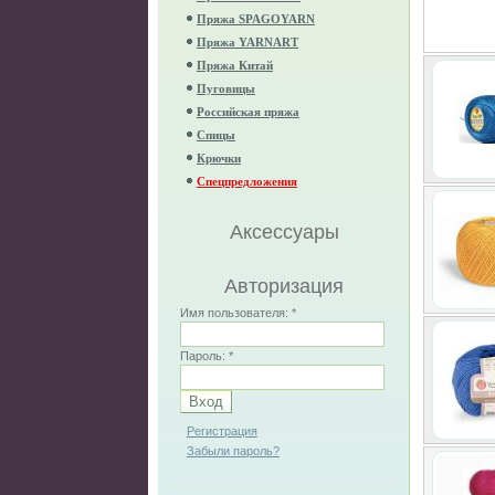
Пряжа SPAGOYARN
Пряжа YARNART
Пряжа Китай
Пуговицы
Российская пряжа
Спицы
Крючки
Спецпредложения
Аксессуары
Авторизация
Имя пользователя:
*
Пароль:
*
Регистрация
Забыли пароль?