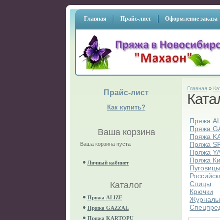
Главная
Прайс-лист
Оформление заказа
Главная
»
Ка
Прайс-лист
Ката
Как купить?
Пряжа A
Пряжа G
Ваша корзина
Пряжа K
Пряжа S
Ваша корзина пуста
Пряжа Y
Пряжа К
Личный кабинет
Пуговиц
Российск
Спицы
Каталог
Крючки
Пряжа ALIZE
Журнал
Спецпре
Пряжа GAZZAL
Пряжа KARTOPU