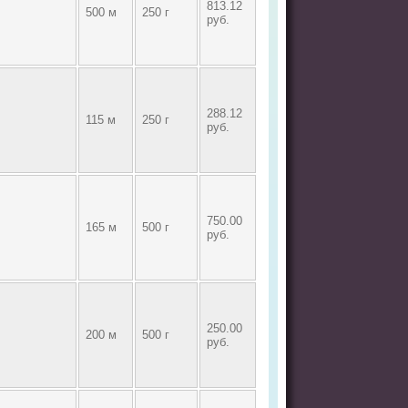
813.12
500 м
250 г
руб.
288.12
115 м
250 г
руб.
750.00
165 м
500 г
руб.
250.00
200 м
500 г
руб.