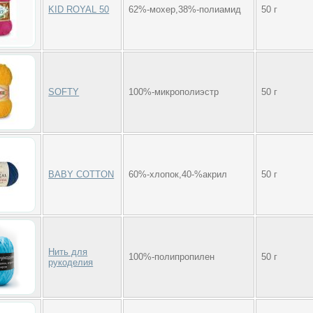
KID ROYAL 50
62%-мохер,38%-полиамид
50 г
SOFTY
100%-микрополиэстр
50 г
BABY COTTON
60%-хлопок,40-%акрил
50 г
Нить для
100%-полипропилен
50 г
рукоделия