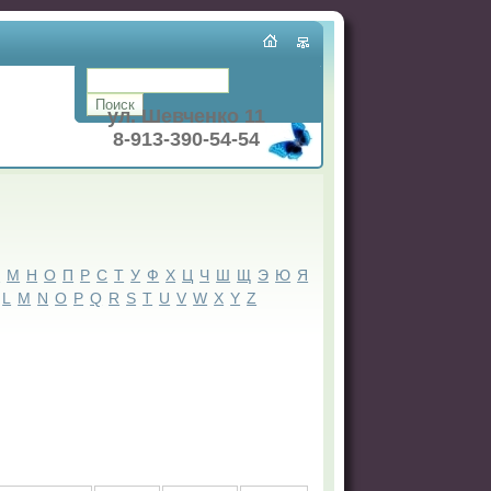
ул. Шевченко 11
8-913-390-54-54
Л
М
Н
О
П
Р
С
Т
У
Ф
Х
Ц
Ч
Ш
Щ
Э
Ю
Я
L
M
N
O
P
Q
R
S
T
U
V
W
X
Y
Z