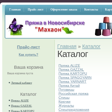
Главная
Прайс-лист
Оформление заказа
Контакты
Карт
Главная
»
Каталог
Прайс-лист
Каталог
Как купить?
Пряжа ALIZE
Ваша корзина
Пряжа GAZZAL
Пряжа KARTOPU
Ваша корзина пуста
Пряжа SPAGOYARN
Пряжа YARNART
Личный кабинет
Пряжа Китай
Пуговицы
Российская пряжа
Каталог
Спицы
Пряжа ALIZE
Крючки
Журналы
Пряжа GAZZAL
Спецпредложения
Пряжа KARTOPU