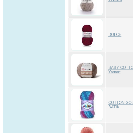
DOLCE
BABY COTT
Yarnart
COTTON GO
BATIK