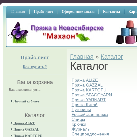
Главная
Прайс-лист
Оформление заказа
Контакты
Карт
Главная
»
Каталог
Прайс-лист
Каталог
Как купить?
Пряжа ALIZE
Ваша корзина
Пряжа GAZZAL
Пряжа KARTOPU
Ваша корзина пуста
Пряжа SPAGOYARN
Пряжа YARNART
Личный кабинет
Пряжа Китай
Пуговицы
Российская пряжа
Каталог
Спицы
Пряжа ALIZE
Крючки
Журналы
Пряжа GAZZAL
Спецпредложения
Пряжа KARTOPU