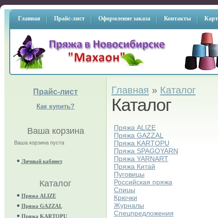
Главная
Прайс-лист
Оформление заказа
Контакты
Карт
Главная
»
Каталог
Прайс-лист
Каталог
Как купить?
Пряжа ALIZE
Ваша корзина
Пряжа GAZZAL
Пряжа KARTOPU
Ваша корзина пуста
Пряжа SPAGOYARN
Пряжа YARNART
Личный кабинет
Пряжа Китай
Пуговицы
Российская пряжа
Каталог
Спицы
Пряжа ALIZE
Крючки
Журналы
Пряжа GAZZAL
Спецпредложения
Пряжа KARTOPU