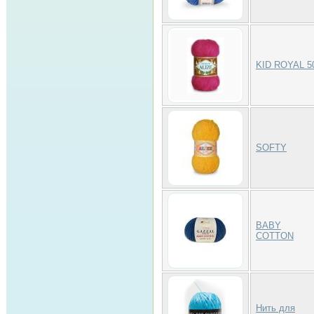
KID ROYAL 5
SOFTY
BABY
COTTON
Нить для