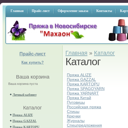
Главная
Прайс-лист
Оформление заказа
Контакты
Карт
Главная
»
Каталог
Прайс-лист
Каталог
Как купить?
Пряжа ALIZE
Ваша корзина
Пряжа GAZZAL
Пряжа KARTOPU
Ваша корзина пуста
Пряжа SPAGOYARN
Пряжа YARNART
Личный кабинет
Пряжа Китай
Пуговицы
Российская пряжа
Каталог
Спицы
Пряжа ALIZE
Крючки
Журналы
Пряжа GAZZAL
Спецпредложения
Пряжа KARTOPU