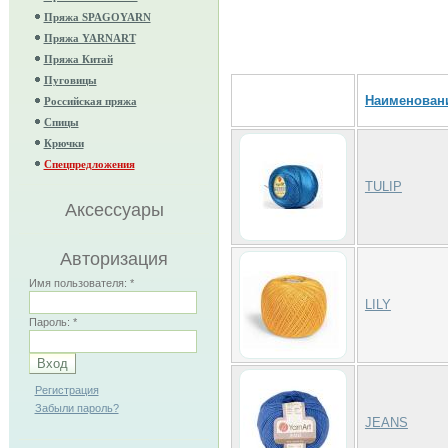
Пряжа SPAGOYARN
Пряжа YARNART
Пряжа Китай
Пуговицы
Наименован
Российская пряжа
Спицы
Крючки
Спецпредложения
TULIP
Аксессуары
Авторизация
Имя пользователя:
*
LILY
Пароль:
*
Регистрация
Забыли пароль?
JEANS