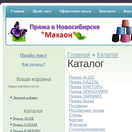
Главная
Прайс-лист
Оформление заказа
Контакты
Карт
Главная
»
Каталог
Прайс-лист
Каталог
Как купить?
Пряжа ALIZE
Ваша корзина
Пряжа GAZZAL
Пряжа KARTOPU
Ваша корзина пуста
Пряжа SPAGOYARN
Пряжа YARNART
Личный кабинет
Пряжа Китай
Пуговицы
Российская пряжа
Каталог
Спицы
Пряжа ALIZE
Крючки
Журналы
Пряжа GAZZAL
Спецпредложения
Пряжа KARTOPU