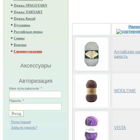
Пряжа SPAGOYARN
Пряжа YARNART
Пряжа Китай
Пуговицы
Наим
Российская пряжа
Спицы
Крючки
Спецпредложения
Алтайская на
шерсть
Аксессуары
Авторизация
Имя пользователя:
*
WOOLTIME
Пароль:
*
Регистрация
VISTA
Забыли пароль?