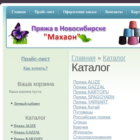
Главная
Прайс-лист
Оформление заказа
Контакты
Карт
Главная
»
Каталог
Прайс-лист
Каталог
Как купить?
Пряжа ALIZE
Ваша корзина
Пряжа GAZZAL
Пряжа KARTOPU
Ваша корзина пуста
Пряжа SPAGOYARN
Пряжа YARNART
Личный кабинет
Пряжа Китай
Пуговицы
Российская пряжа
Каталог
Спицы
Пряжа ALIZE
Крючки
Журналы
Пряжа GAZZAL
Спецпредложения
Пряжа KARTOPU