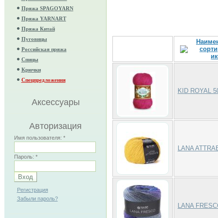
Пряжа SPAGOYARN
Пряжа YARNART
Пряжа Китай
Пуговицы
Наиме
Российская пряжа
Спицы
Крючки
Спецпредложения
KID ROYAL 5
Аксессуары
Авторизация
Имя пользователя:
*
LANA ATTRA
Пароль:
*
Регистрация
Забыли пароль?
LANA FRESC