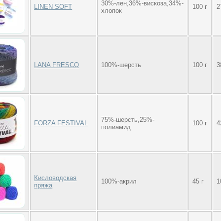
30%-лен,36%-вискоза,34%-
LINEN SOFT
100 г
2
хлопок
LANA FRESCO
100%-шерсть
100 г
3
75%-шерсть,25%-
FORZA FESTIVAL
100 г
4
полиамид
Кисловодская
100%-акрил
45 г
1
пряжа