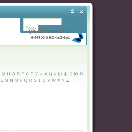
ул. Шевченко 11
8-913-390-54-54
Л
М
Н
О
П
Р
С
Т
У
Ф
Х
Ц
Ч
Ш
Щ
Э
Ю
Я
L
M
N
O
P
Q
R
S
T
U
V
W
X
Y
Z