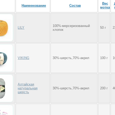
Вес
Наименование
Состав
мотка
100%-мерсеризованный
LILY
50 г
2
хлопок
VIKING
30%-шерсть,70%-акрил
100 г
1
Алтайская
натуральная
30%-шерсть,70%-акрил
200 г
4
шерсть