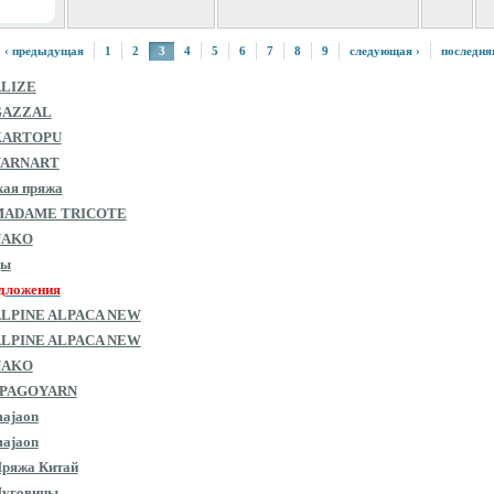
‹ предыдущая
1
2
3
4
5
6
7
8
9
следующая ›
последня
ALIZE
GAZZAL
KARTOPU
YARNART
кая пряжа
MADAME TRICOTE
NAKO
цы
дложения
ALPINE ALPACA NEW
ALPINE ALPACA NEW
NAKO
SPAGOYARN
ajaon
ajaon
ряжа Китай
Пуговицы