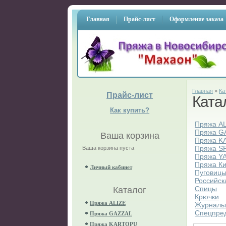
Главная
Прайс-лист
Оформление заказа
Главная
»
Ка
Прайс-лист
Ката
Как купить?
Пряжа A
Пряжа G
Ваша корзина
Пряжа K
Пряжа S
Ваша корзина пуста
Пряжа Y
Пряжа К
Личный кабинет
Пуговиц
Российск
Спицы
Каталог
Крючки
Пряжа ALIZE
Журнал
Спецпре
Пряжа GAZZAL
Пряжа KARTOPU