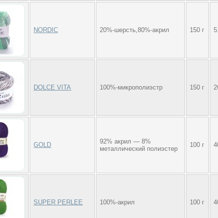
NORDIC
20%-шерсть,80%-акрил
150 г
5
DOLCE VITA
100%-микрополиэстр
150 г
2
92% акрил — 8%
GOLD
100 г
4
металлический полиэстер
SUPER PERLEE
100%-акрил
100 г
4