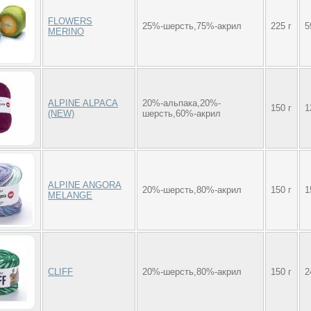
FLOWERS
25%-шерсть,75%-акрил
225 г
5
MERINO
ALPINE ALPACA
20%-альпака,20%-
150 г
1
(NEW)
шерсть,60%-акрил
ALPINE ANGORA
20%-шерсть,80%-акрил
150 г
1
MELANGE
CLIFF
20%-шерсть,80%-акрил
150 г
2