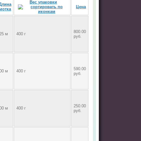
Вес упаковки
Длина
Цена
мотка
800.00
25 м
400 г
руб.
590.00
00 м
400 г
руб.
250.00
00 м
400 г
руб.