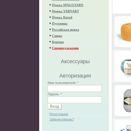
Пряжа SPAGOYARN
Пряжа YARNART
Пряжа Китай
Пуговицы
Российская пряжа
Спицы
Крючки
Спецпредложения
Аксессуары
Авторизация
Имя пользователя:
*
Пароль:
*
Регистрация
Забыли пароль?