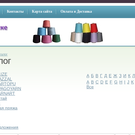
Контакты
Карта сайта
Оплата и Доставка
талог
лог
LIZE
А
Б
В
Г
Д
Е
Ж
З
И
К
AZZAL
A
B
C
D
E
F
G
H
I
J
K
ARTOPU
Все
PAGOYARN
ARNART
итай
ы
ая пряжа
ы
дложения