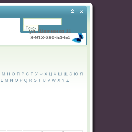
ул. Шевченко 11
8-913-390-54-54
Л
М
Н
О
П
Р
С
Т
У
Ф
Х
Ц
Ч
Ш
Щ
Э
Ю
Я
L
M
N
O
P
Q
R
S
T
U
V
W
X
Y
Z