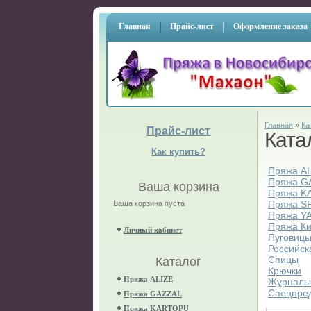
Главная
Прайс-лист
Оформление заказа
Главная
»
Ка
Прайс-лист
Ката
Как купить?
Пряжа A
Пряжа G
Ваша корзина
Пряжа K
Пряжа S
Ваша корзина пуста
Пряжа Y
Пряжа К
Личный кабинет
Пуговиц
Российск
Спицы
Каталог
Крючки
Пряжа ALIZE
Журнал
Спецпре
Пряжа GAZZAL
Пряжа KARTOPU