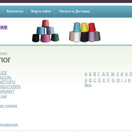
Контакты
Карта сайта
Оплата и Доставка
талог
лог
LIZE
А
Б
В
Г
Д
Е
Ж
З
И
К
AZZAL
A
B
C
D
E
F
G
H
I
J
K
ARTOPU
Все
PAGOYARN
ARNART
итай
ы
ая пряжа
ы
дложения