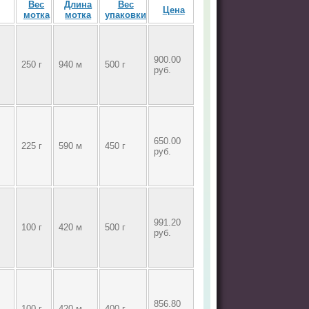
Вес
Длина
Вес
Цена
мотка
мотка
упаковки
900.00
250 г
940 м
500 г
руб.
650.00
225 г
590 м
450 г
руб.
991.20
100 г
420 м
500 г
руб.
856.80
100 г
420 м
400 г