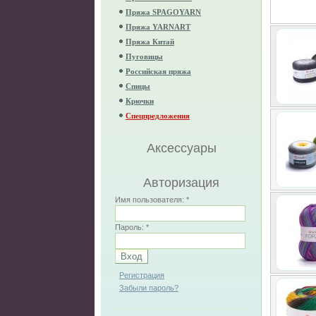
Пряжа SPAGOYARN
Пряжа YARNART
Пряжа Китай
Пуговицы
Российская пряжа
Спицы
Крючки
Спецпредложения
Аксессуары
Авторизация
Имя пользователя:
*
Пароль:
*
Регистрация
Забыли пароль?