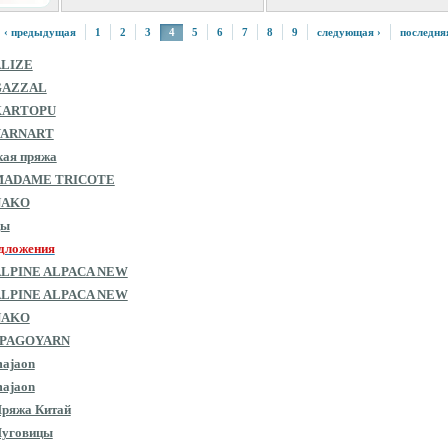
‹ предыдущая
1
2
3
4
5
6
7
8
9
следующая ›
последня
ALIZE
GAZZAL
KARTOPU
YARNART
кая пряжа
MADAME TRICOTE
NAKO
цы
дложения
ALPINE ALPACA NEW
ALPINE ALPACA NEW
NAKO
SPAGOYARN
ajaon
ajaon
ряжа Китай
Пуговицы