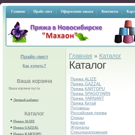
Главная
Прайс-лист
Оформление заказа
Контакты
Карт
Главная
»
Каталог
Прайс-лист
Каталог
Как купить?
Пряжа ALIZE
Ваша корзина
Пряжа GAZZAL
Пряжа KARTOPU
Ваша корзина пуста
Пряжа SPAGOYARN
Пряжа YARNART
Личный кабинет
Пряжа Китай
Пуговицы
Российская пряжа
Каталог
Спицы
Пряжа ALIZE
Крючки
Журналы
Пряжа GAZZAL
Спецпредложения
Пряжа KARTOPU