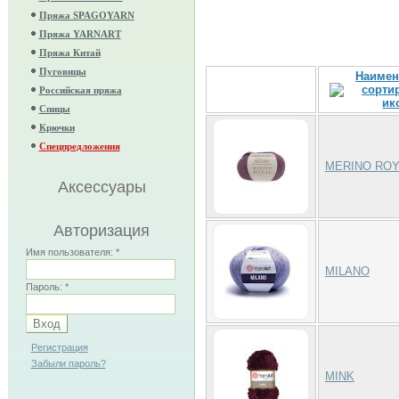
Пряжа SPAGOYARN
Пряжа YARNART
Пряжа Китай
Пуговицы
Наимен
Российская пряжа
Спицы
Крючки
Спецпредложения
MERINO ROY
Аксессуары
Авторизация
Имя пользователя:
*
MILANO
Пароль:
*
Регистрация
Забыли пароль?
MINK