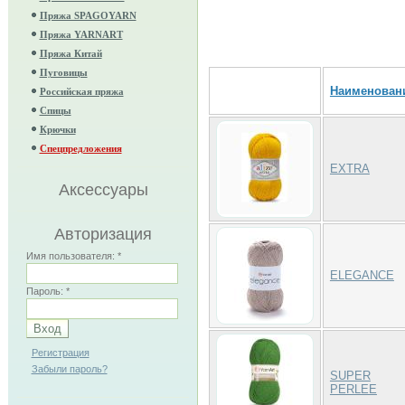
Пряжа SPAGOYARN
Пряжа YARNART
Пряжа Китай
Пуговицы
Наименован
Российская пряжа
Спицы
Крючки
Спецпредложения
EXTRA
Аксессуары
Авторизация
Имя пользователя:
*
ELEGANCE
Пароль:
*
Регистрация
Забыли пароль?
SUPER
PERLEE