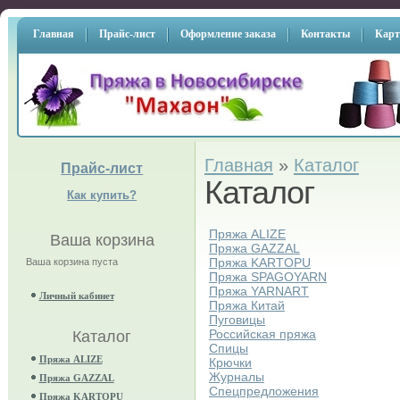
Главная
Прайс-лист
Оформление заказа
Контакты
Карт
Главная
»
Каталог
Прайс-лист
Каталог
Как купить?
Пряжа ALIZE
Ваша корзина
Пряжа GAZZAL
Пряжа KARTOPU
Ваша корзина пуста
Пряжа SPAGOYARN
Пряжа YARNART
Личный кабинет
Пряжа Китай
Пуговицы
Российская пряжа
Каталог
Спицы
Пряжа ALIZE
Крючки
Журналы
Пряжа GAZZAL
Спецпредложения
Пряжа KARTOPU