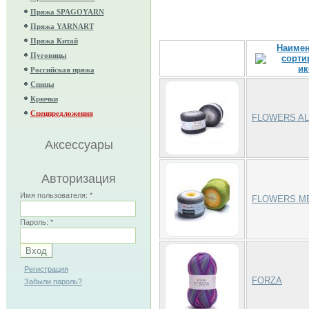
Пряжа SPAGOYARN
Пряжа YARNART
Пряжа Китай
Наиме
Пуговицы
Российская пряжа
Спицы
Крючки
Спецпредложения
FLOWERS A
Аксессуары
Авторизация
Имя пользователя:
*
FLOWERS M
Пароль:
*
Регистрация
FORZA
Забыли пароль?