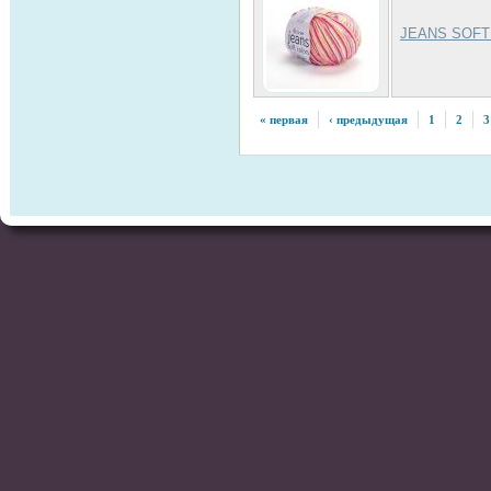
JEANS SOFT
« первая
‹ предыдущая
1
2
3