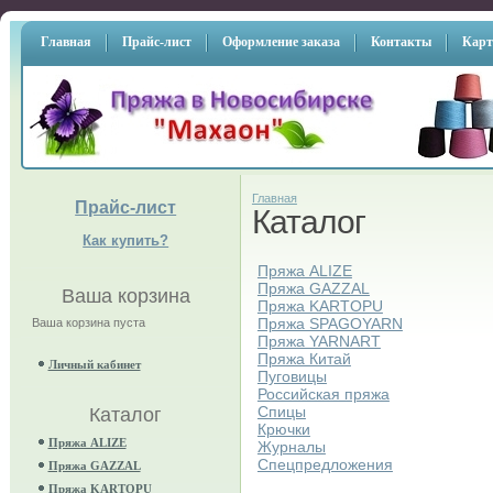
Главная
Прайс-лист
Оформление заказа
Контакты
Карт
Главная
Прайс-лист
Каталог
Как купить?
Пряжа ALIZE
Пряжа GAZZAL
Ваша корзина
Пряжа KARTOPU
Пряжа SPAGOYARN
Ваша корзина пуста
Пряжа YARNART
Пряжа Китай
Личный кабинет
Пуговицы
Российская пряжа
Спицы
Каталог
Крючки
Пряжа ALIZE
Журналы
Спецпредложения
Пряжа GAZZAL
Пряжа KARTOPU