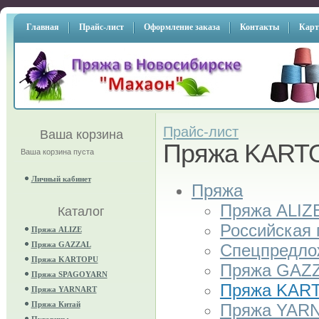
Главная
Прайс-лист
Оформление заказа
Контакты
Карт
Прайс-лист
Ваша корзина
Пряжа KART
Ваша корзина пуста
Личный кабинет
Пряжа
Пряжа ALIZ
Каталог
Российская
Пряжа ALIZE
Пряжа GAZZAL
Спецпредло
Пряжа KARTOPU
Пряжа GAZ
Пряжа SPAGOYARN
Пряжа KAR
Пряжа YARNART
Пряжа Китай
Пряжа YAR
Пуговицы