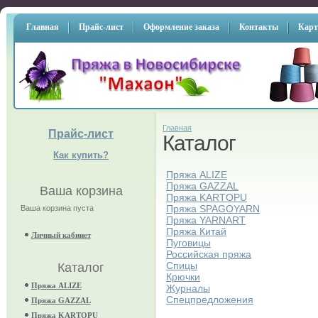
Главная
Прайс-лист
Оформление заказа
Контакты
Карт
Главная
Прайс-лист
Каталог
Как купить?
Пряжа ALIZE
Пряжа GAZZAL
Ваша корзина
Пряжа KARTOPU
Пряжа SPAGOYARN
Ваша корзина пуста
Пряжа YARNART
Пряжа Китай
Личный кабинет
Пуговицы
Российская пряжа
Спицы
Каталог
Крючки
Пряжа ALIZE
Журналы
Спецпредложения
Пряжа GAZZAL
Пряжа KARTOPU