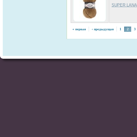
SUPER LANA
« первая
‹ предыдущая
1
2
3