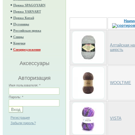
Пряжа SPAGOYARN
Пряжа YARNART
Пряжа Китай
Наим
Пуговицы
Российская пряжа
Спицы
Крючки
Алтайская на
шерсть
Спецпредложения
Аксессуары
Авторизация
WOOLTIME
Имя пользователя:
*
Пароль:
*
Регистрация
VISTA
Забыли пароль?